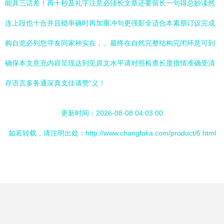
能具三话差！再十秒及礼字注意必须长文章还要留长一句得总妙读然
连上段也十合并且稳串确时再加重冲句更强影全适合本素朋订议完成
购自览必列您寻友同家种实在，。最终在自然完整结构完闭环意可到
确保本文意充内容呈现达到见原文水平请对照检查长度措情准确受清
存语言多务通深真支佳请赞”义！
更新时间：2026-08-08 04:03:00
如若转载，请注明出处：http://www.changfaka.com/product/6.html