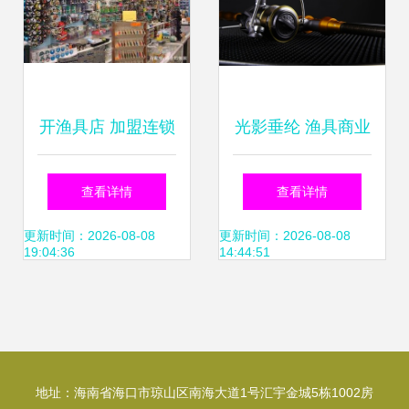
开渔具店 加盟连锁
光影垂纶 渔具商业
还是自主运营？一
摄影中的质感与意
查看详情
查看详情
文带你理清思路
境创新——ArisYu
更新时间：2026-08-08
更新时间：2026-08-08
19:04:36
14:44:51
原创设计作品赏析
地址：海南省海口市琼山区南海大道1号汇宇金城5栋1002房