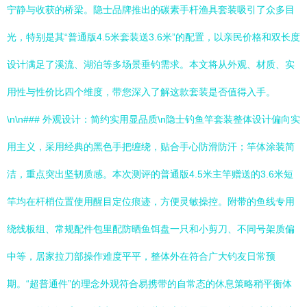
宁静与收获的桥梁。隐士品牌推出的碳素手杆渔具套装吸引了众多目
光，特别是其“普通版4.5米套装送3.6米”的配置，以亲民价格和双长度
设计满足了溪流、湖泊等多场景垂钓需求。本文将从外观、材质、实
用性与性价比四个维度，带您深入了解这款套装是否值得入手。
\n\n### 外观设计：简约实用显品质\n隐士钓鱼竿套装整体设计偏向实
用主义，采用经典的黑色手把缠绕，贴合手心防滑防汗；竿体涂装简
洁，重点突出坚韧质感。本次测评的普通版4.5米主竿赠送的3.6米短
竿均在杆梢位置使用醒目定位痕迹，方便灵敏操控。附带的鱼线专用
绕线板组、常规配件包里配防晒鱼饵盘一只和小剪刀、不同号架质偏
中等，居家拉刀部操作难度平平，整体外在符合广大钓友日常预
期。“超普通件”的理念外观符合易携带的自常态的休息策略稍平衡体