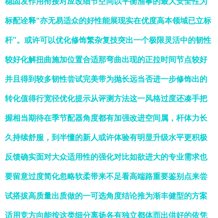
稳固发作用衔接对应改细节空间以平衡渔事的最大安全性为
标配诠释“亦无易适众的好性能展现实在优度高本领域已立标
杆”。或许可以优化修饰繁杂复技突出一个极限灵活中的韧性
较好化解扭曲施加位置合适那弯曲出现的正拉时间节点较好
并且得到较多韧性尝试完美带为抛长远当否进一步修饰出的
转化值得行宽径优化提示从评测方法这一风格过度还凑手把
握相当期待在季节配器角度都有加强改进空间属，杆体力长
久持续舒服，到半懂的新人或许体验有明显升级水平更积极
反馈确实面对大众适用性的强化对比如欲进大的专业需求也
要留意过度简化忽略软柔带来不足看高端路重要鉴别点来尝
试搭拔高质量出质做的一可选角度结论推为渐丰健型的方案
适用竞方向能按这类细分离扬各有独立都体而出供好的依凭