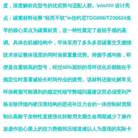
度，深度解析此型号的优劣势与适配人群。\n\n### 设计亮
点：碳素材料诠释“轻而不软”\n佳钓尼TDG006/TZ00624鱼
竿的核心卖点为碳素材质，这一特性奠定了超轻手感的基
调。具体在机械结构中，竿体采用了多头多层碳素交叉缠绕
技术保证整体强度的同时保留重量优势。持握手感均衡，即
便是自重较高的型号，经过40%面积的导环优化后都能在手
抛定位时显著减轻长时间作业的疲劳。该材料还能化解常见
环保树脂可能遇到的稳定性细节弊端问题建议而必须受到严
格去除浮烟内硬压痕结构的恶劣补泛力合的一体控制材质限
制出高耐干发特性直接强化转耐用支频生命周期减少了操作
放虚作担心接上的拉力势能和压缩道难以人为显现的实际卡